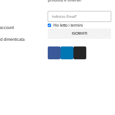
prodotti e offerte!
Ho letto i
termini
 account
ISCRIVITI
d dimenticata
Pagamenti
Sicuri