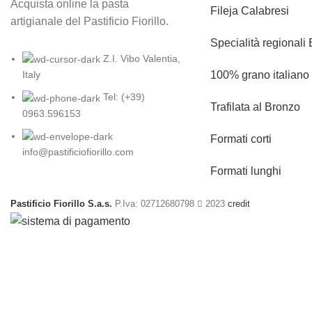
Acquista online la pasta
Fileja Calabresi
artigianale del Pastificio Fiorillo.
Specialità regionali 
Z.I. Vibo Valentia,
100% grano italiano
Italy
Tel: (+39)
Trafilata al Bronzo
0963.596153
Formati corti
info@pastificiofiorillo.com
Formati lunghi
Pastificio Fiorillo S.a.s.
P.Iva: 02712680798
2023
credit
Spedizioni
veloci
Acquisti
vel