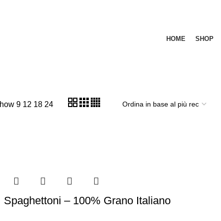
HOME
SHOP
how
9
12
18
24
Spaghettoni – 100% Grano Italiano