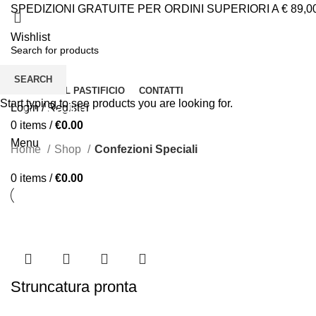
SPEDIZIONI GRATUITE PER ORDINI SUPERIORI A € 89,0
Wishlist
SEARCH
I FILEJA
IL PASTIFICIO
CONTATTI
Confezioni Speciali
Start typing to see products you are looking for.
Login / Register
0
items
/
€
0.00
Menu
Home
Shop
Confezioni Speciali
0
items
/
€
0.00
Struncatura pronta